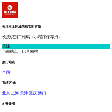
关注本土同城信息实时更新
长按识别二维码（小程序保存扫）
关注
当前站点：巴音郭楞
热门站点
全国
直辖区/市
北京
上海
天津
重庆
澳门
A-安徽省