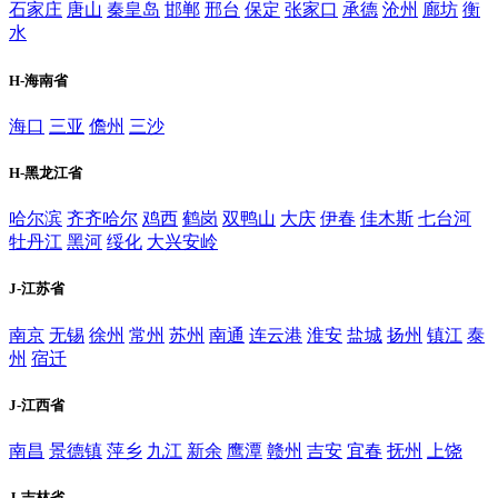
石家庄
唐山
秦皇岛
邯郸
邢台
保定
张家口
承德
沧州
廊坊
衡
水
H-海南省
海口
三亚
儋州
三沙
H-黑龙江省
哈尔滨
齐齐哈尔
鸡西
鹤岗
双鸭山
大庆
伊春
佳木斯
七台河
牡丹江
黑河
绥化
大兴安岭
J-江苏省
南京
无锡
徐州
常州
苏州
南通
连云港
淮安
盐城
扬州
镇江
泰
州
宿迁
J-江西省
南昌
景德镇
萍乡
九江
新余
鹰潭
赣州
吉安
宜春
抚州
上饶
J-吉林省