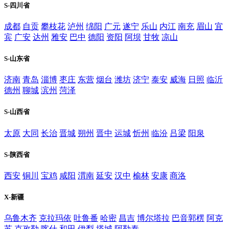
S-四川省
成都
自贡
攀枝花
泸州
绵阳
广元
遂宁
乐山
内江
南充
眉山
宜
宾
广安
达州
雅安
巴中
德阳
资阳
阿坝
甘牧
凉山
S-山东省
济南
青岛
淄博
枣庄
东营
烟台
潍坊
济宁
泰安
威海
日照
临沂
德州
聊城
滨州
菏泽
S-山西省
太原
大同
长治
晋城
朔州
晋中
运城
忻州
临汾
吕梁
阳泉
S-陕西省
西安
铜川
宝鸡
咸阳
渭南
延安
汉中
榆林
安康
商洛
X-新疆
乌鲁木齐
克拉玛依
吐鲁番
哈密
昌吉
博尔塔拉
巴音郭楞
阿克
苏
克孜勒
喀什
和田
伊犁
塔城
阿勒泰