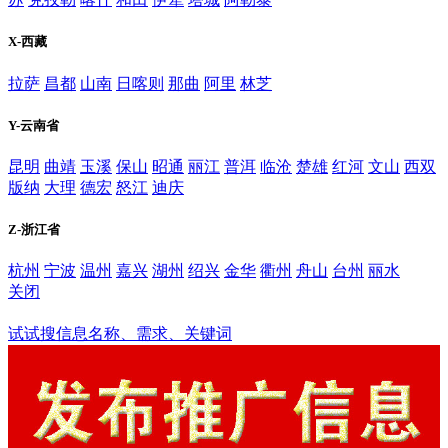
X-西藏
拉萨
昌都
山南
日喀则
那曲
阿里
林芝
Y-云南省
昆明
曲靖
玉溪
保山
昭通
丽江
普洱
临沧
楚雄
红河
文山
西双
版纳
大理
德宏
怒江
迪庆
Z-浙江省
杭州
宁波
温州
嘉兴
湖州
绍兴
金华
衢州
舟山
台州
丽水
关闭
巴音郭楞
试试搜信息名称、需求、关键词