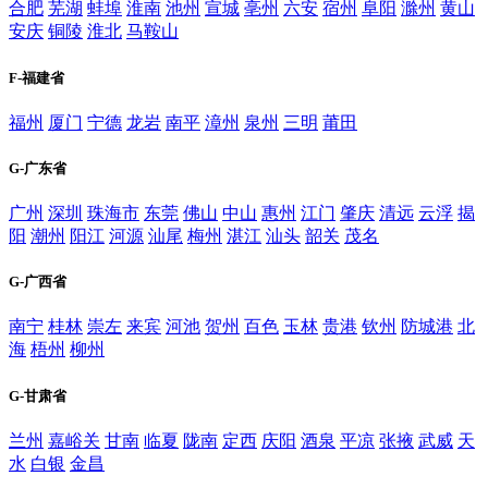
合肥
芜湖
蚌埠
淮南
池州
宣城
亳州
六安
宿州
阜阳
滁州
黄山
安庆
铜陵
淮北
马鞍山
F-福建省
福州
厦门
宁德
龙岩
南平
漳州
泉州
三明
莆田
G-广东省
广州
深圳
珠海市
东莞
佛山
中山
惠州
江门
肇庆
清远
云浮
揭
阳
潮州
阳江
河源
汕尾
梅州
湛江
汕头
韶关
茂名
G-广西省
南宁
桂林
崇左
来宾
河池
贺州
百色
玉林
贵港
钦州
防城港
北
海
梧州
柳州
G-甘肃省
兰州
嘉峪关
甘南
临夏
陇南
定西
庆阳
酒泉
平凉
张掖
武威
天
水
白银
金昌