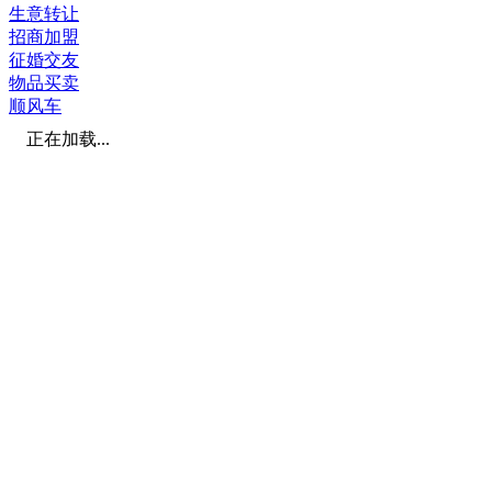
生意转让
招商加盟
征婚交友
物品买卖
顺风车
正在加载...