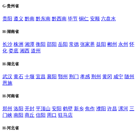
G-贵州省
贵阳
遵义
黔南
黔东南
黔西南
毕节
铜仁
安顺
六盘水
H-湖南省
长沙
株洲
湘潭
衡阳
邵阳
岳阳
常德
张家界
益阳
郴州
永州
怀
化
娄底
湘西
道州
H-湖北省
武汉
黄石
十堰
宜昌
襄阳
鄂州
荆门
孝感
荆州
黄冈
咸宁
随州
恩施
H-河南省
郑州
洛阳
开封
平顶山
安阳
鹤壁
新乡
焦作
濮阳
许昌
漯河
三
门峡
南阳
商丘
信阳
周口
驻马店
H-河北省