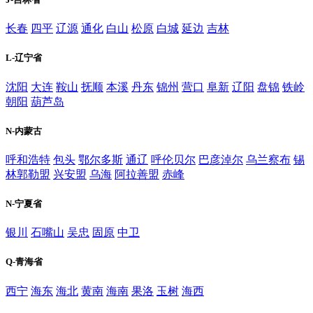
长春
四平
辽源
通化
白山
松原
白城
延边
吉林
L-辽宁省
沈阳
大连
鞍山
抚顺
本溪
丹东
锦州
营口
阜新
辽阳
盘锦
铁岭
朝阳
葫芦岛
N-内蒙古
呼和浩特
包头
鄂尔多斯
通辽
呼伦贝尔
巴彦淖尔
乌兰察布
锡
林郭勒盟
兴安盟
乌海
阿拉善盟
赤峰
N-宁夏省
银川
石嘴山
吴忠
固原
中卫
Q-青海省
西宁
海东
海北
黄南
海南
果洛
玉树
海西