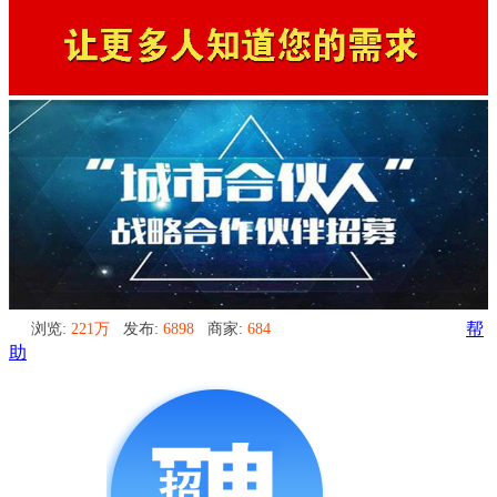
浏览:
221万
发布:
6898
商家:
684
帮
助