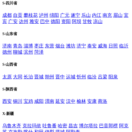
S-四川省
成都
自贡
攀枝花
泸州
绵阳
广元
遂宁
乐山
内江
南充
眉山
宜
宾
广安
达州
雅安
巴中
德阳
资阳
阿坝
甘牧
凉山
S-山东省
济南
青岛
淄博
枣庄
东营
烟台
潍坊
济宁
泰安
威海
日照
临沂
德州
聊城
滨州
菏泽
S-山西省
太原
大同
长治
晋城
朔州
晋中
运城
忻州
临汾
吕梁
阳泉
S-陕西省
西安
铜川
宝鸡
咸阳
渭南
延安
汉中
榆林
安康
商洛
X-新疆
乌鲁木齐
克拉玛依
吐鲁番
哈密
昌吉
博尔塔拉
巴音郭楞
阿克
苏
克孜勒
喀什
和田
伊犁
塔城
阿勒泰