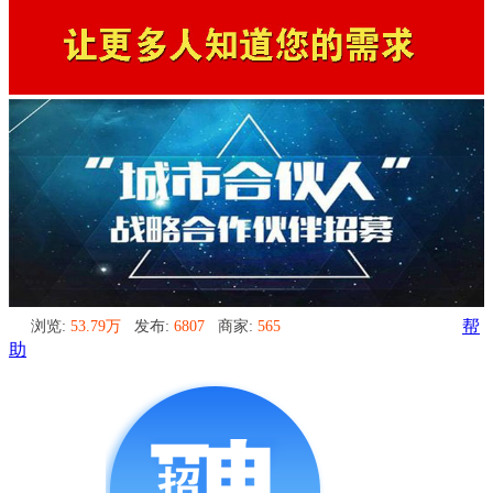
浏览:
53.79万
发布:
6807
商家:
565
帮
助