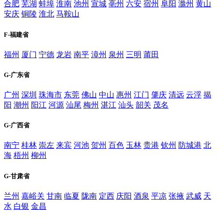
合肥
芜湖
蚌埠
淮南
池州
宣城
亳州
六安
宿州
阜阳
滁州
黄山
安庆
铜陵
淮北
马鞍山
F-福建省
福州
厦门
宁德
龙岩
南平
漳州
泉州
三明
莆田
G-广东省
广州
深圳
珠海市
东莞
佛山
中山
惠州
江门
肇庆
清远
云浮
揭
阳
潮州
阳江
河源
汕尾
梅州
湛江
汕头
韶关
茂名
G-广西省
南宁
桂林
崇左
来宾
河池
贺州
百色
玉林
贵港
钦州
防城港
北
海
梧州
柳州
G-甘肃省
兰州
嘉峪关
甘南
临夏
陇南
定西
庆阳
酒泉
平凉
张掖
武威
天
水
白银
金昌