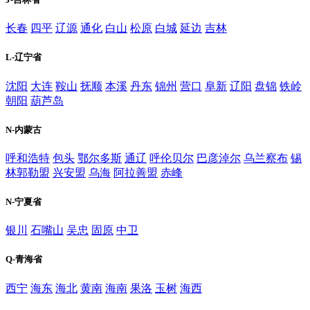
长春
四平
辽源
通化
白山
松原
白城
延边
吉林
L-辽宁省
沈阳
大连
鞍山
抚顺
本溪
丹东
锦州
营口
阜新
辽阳
盘锦
铁岭
朝阳
葫芦岛
N-内蒙古
呼和浩特
包头
鄂尔多斯
通辽
呼伦贝尔
巴彦淖尔
乌兰察布
锡
林郭勒盟
兴安盟
乌海
阿拉善盟
赤峰
N-宁夏省
银川
石嘴山
吴忠
固原
中卫
Q-青海省
西宁
海东
海北
黄南
海南
果洛
玉树
海西