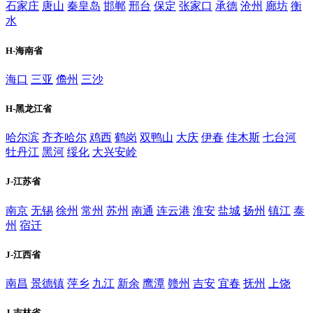
石家庄
唐山
秦皇岛
邯郸
邢台
保定
张家口
承德
沧州
廊坊
衡
水
H-海南省
海口
三亚
儋州
三沙
H-黑龙江省
哈尔滨
齐齐哈尔
鸡西
鹤岗
双鸭山
大庆
伊春
佳木斯
七台河
牡丹江
黑河
绥化
大兴安岭
J-江苏省
南京
无锡
徐州
常州
苏州
南通
连云港
淮安
盐城
扬州
镇江
泰
州
宿迁
J-江西省
南昌
景德镇
萍乡
九江
新余
鹰潭
赣州
吉安
宜春
抚州
上饶
J-吉林省