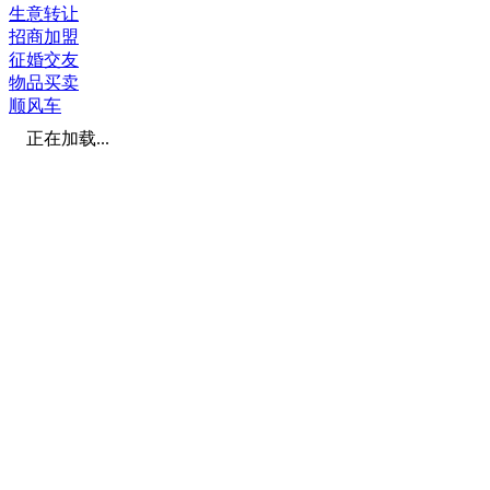
生意转让
招商加盟
征婚交友
物品买卖
顺风车
正在加载...