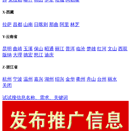
X-西藏
拉萨
昌都
山南
日喀则
那曲
阿里
林芝
Y-云南省
昆明
曲靖
玉溪
保山
昭通
丽江
普洱
临沧
楚雄
红河
文山
西双
版纳
大理
德宏
怒江
迪庆
Z-浙江省
杭州
宁波
温州
嘉兴
湖州
绍兴
金华
衢州
舟山
台州
丽水
关闭
滨州
试试搜信息名称、需求、关键词