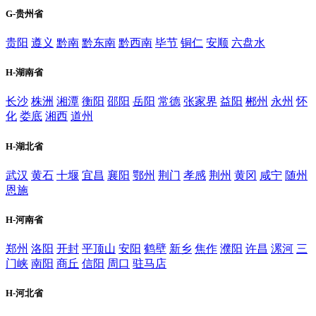
G-贵州省
贵阳
遵义
黔南
黔东南
黔西南
毕节
铜仁
安顺
六盘水
H-湖南省
长沙
株洲
湘潭
衡阳
邵阳
岳阳
常德
张家界
益阳
郴州
永州
怀
化
娄底
湘西
道州
H-湖北省
武汉
黄石
十堰
宜昌
襄阳
鄂州
荆门
孝感
荆州
黄冈
咸宁
随州
恩施
H-河南省
郑州
洛阳
开封
平顶山
安阳
鹤壁
新乡
焦作
濮阳
许昌
漯河
三
门峡
南阳
商丘
信阳
周口
驻马店
H-河北省