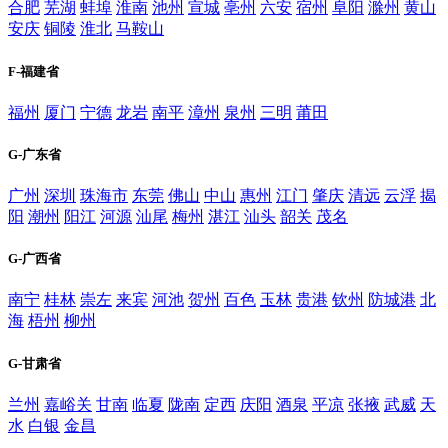
合肥
芜湖
蚌埠
淮南
池州
宣城
亳州
六安
宿州
阜阳
滁州
黄山
安庆
铜陵
淮北
马鞍山
F-福建省
福州
厦门
宁德
龙岩
南平
漳州
泉州
三明
莆田
G-广东省
广州
深圳
珠海市
东莞
佛山
中山
惠州
江门
肇庆
清远
云浮
揭
阳
潮州
阳江
河源
汕尾
梅州
湛江
汕头
韶关
茂名
G-广西省
南宁
桂林
崇左
来宾
河池
贺州
百色
玉林
贵港
钦州
防城港
北
海
梧州
柳州
G-甘肃省
兰州
嘉峪关
甘南
临夏
陇南
定西
庆阳
酒泉
平凉
张掖
武威
天
水
白银
金昌