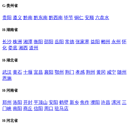
G-贵州省
贵阳
遵义
黔南
黔东南
黔西南
毕节
铜仁
安顺
六盘水
H-湖南省
长沙
株洲
湘潭
衡阳
邵阳
岳阳
常德
张家界
益阳
郴州
永州
怀
化
娄底
湘西
道州
H-湖北省
武汉
黄石
十堰
宜昌
襄阳
鄂州
荆门
孝感
荆州
黄冈
咸宁
随州
恩施
H-河南省
郑州
洛阳
开封
平顶山
安阳
鹤壁
新乡
焦作
濮阳
许昌
漯河
三
门峡
南阳
商丘
信阳
周口
驻马店
H-河北省