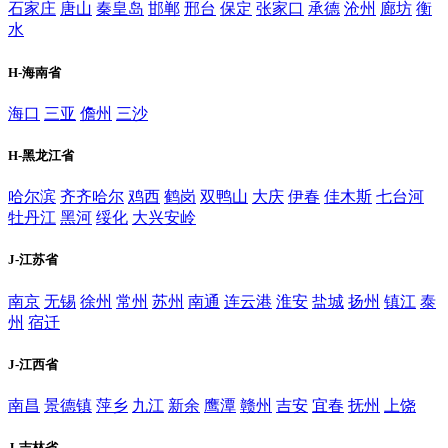
石家庄
唐山
秦皇岛
邯郸
邢台
保定
张家口
承德
沧州
廊坊
衡
水
H-海南省
海口
三亚
儋州
三沙
H-黑龙江省
哈尔滨
齐齐哈尔
鸡西
鹤岗
双鸭山
大庆
伊春
佳木斯
七台河
牡丹江
黑河
绥化
大兴安岭
J-江苏省
南京
无锡
徐州
常州
苏州
南通
连云港
淮安
盐城
扬州
镇江
泰
州
宿迁
J-江西省
南昌
景德镇
萍乡
九江
新余
鹰潭
赣州
吉安
宜春
抚州
上饶
J-吉林省