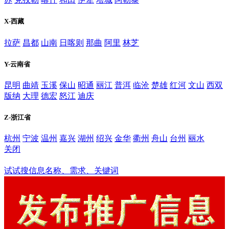
X-西藏
拉萨
昌都
山南
日喀则
那曲
阿里
林芝
Y-云南省
昆明
曲靖
玉溪
保山
昭通
丽江
普洱
临沧
楚雄
红河
文山
西双
版纳
大理
德宏
怒江
迪庆
Z-浙江省
杭州
宁波
温州
嘉兴
湖州
绍兴
金华
衢州
舟山
台州
丽水
关闭
淮安
试试搜信息名称、需求、关键词