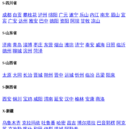
S-四川省
成都
自贡
攀枝花
泸州
绵阳
广元
遂宁
乐山
内江
南充
眉山
宜
宾
广安
达州
雅安
巴中
德阳
资阳
阿坝
甘牧
凉山
S-山东省
济南
青岛
淄博
枣庄
东营
烟台
潍坊
济宁
泰安
威海
日照
临沂
德州
聊城
滨州
菏泽
S-山西省
太原
大同
长治
晋城
朔州
晋中
运城
忻州
临汾
吕梁
阳泉
S-陕西省
西安
铜川
宝鸡
咸阳
渭南
延安
汉中
榆林
安康
商洛
X-新疆
乌鲁木齐
克拉玛依
吐鲁番
哈密
昌吉
博尔塔拉
巴音郭楞
阿克
苏
克孜勒
喀什
和田
伊犁
塔城
阿勒泰