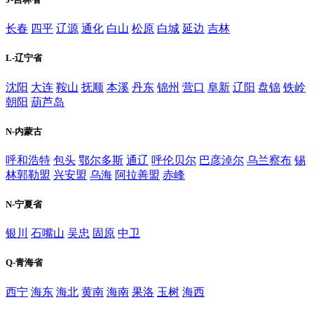
长春
四平
辽源
通化
白山
松原
白城
延边
吉林
L-辽宁省
沈阳
大连
鞍山
抚顺
本溪
丹东
锦州
营口
阜新
辽阳
盘锦
铁岭
朝阳
葫芦岛
N-内蒙古
呼和浩特
包头
鄂尔多斯
通辽
呼伦贝尔
巴彦淖尔
乌兰察布
锡
林郭勒盟
兴安盟
乌海
阿拉善盟
赤峰
N-宁夏省
银川
石嘴山
吴忠
固原
中卫
Q-青海省
西宁
海东
海北
黄南
海南
果洛
玉树
海西