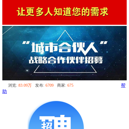
浏览:
83.09万
发布:
6709
商家:
675
帮
助