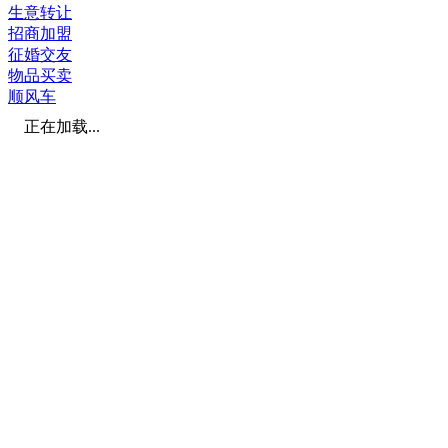
生意转让
招商加盟
征婚交友
物品买卖
顺风车
正在加载...