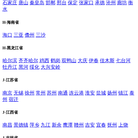
石家庄
唐山
秦皇岛
邯郸
邢台
保定
张家口
承德
沧州
廊坊
衡
水
H-海南省
海口
三亚
儋州
三沙
H-黑龙江省
哈尔滨
齐齐哈尔
鸡西
鹤岗
双鸭山
大庆
伊春
佳木斯
七台河
牡丹江
黑河
绥化
大兴安岭
J-江苏省
南京
无锡
徐州
常州
苏州
南通
连云港
淮安
盐城
扬州
镇江
泰
州
宿迁
J-江西省
南昌
景德镇
萍乡
九江
新余
鹰潭
赣州
吉安
宜春
抚州
上饶
J-吉林省