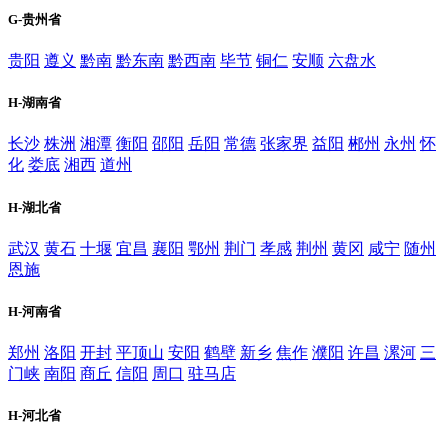
G-贵州省
贵阳
遵义
黔南
黔东南
黔西南
毕节
铜仁
安顺
六盘水
H-湖南省
长沙
株洲
湘潭
衡阳
邵阳
岳阳
常德
张家界
益阳
郴州
永州
怀
化
娄底
湘西
道州
H-湖北省
武汉
黄石
十堰
宜昌
襄阳
鄂州
荆门
孝感
荆州
黄冈
咸宁
随州
恩施
H-河南省
郑州
洛阳
开封
平顶山
安阳
鹤壁
新乡
焦作
濮阳
许昌
漯河
三
门峡
南阳
商丘
信阳
周口
驻马店
H-河北省