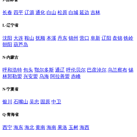
长春
四平
辽源
通化
白山
松原
白城
延边
吉林
L-辽宁省
沈阳
大连
鞍山
抚顺
本溪
丹东
锦州
营口
阜新
辽阳
盘锦
铁岭
朝阳
葫芦岛
N-内蒙古
呼和浩特
包头
鄂尔多斯
通辽
呼伦贝尔
巴彦淖尔
乌兰察布
锡
林郭勒盟
兴安盟
乌海
阿拉善盟
赤峰
N-宁夏省
银川
石嘴山
吴忠
固原
中卫
Q-青海省
西宁
海东
海北
黄南
海南
果洛
玉树
海西