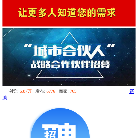
浏览:
6.87万
发布:
6776
商家:
765
帮
助