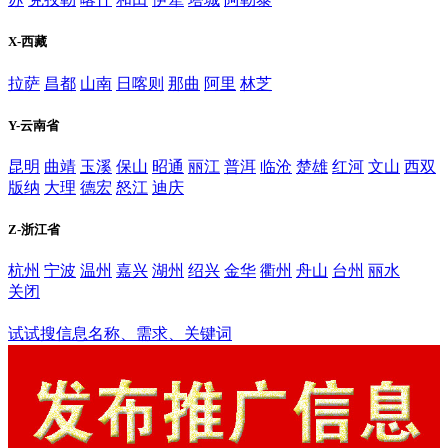
X-西藏
拉萨
昌都
山南
日喀则
那曲
阿里
林芝
Y-云南省
昆明
曲靖
玉溪
保山
昭通
丽江
普洱
临沧
楚雄
红河
文山
西双
版纳
大理
德宏
怒江
迪庆
Z-浙江省
杭州
宁波
温州
嘉兴
湖州
绍兴
金华
衢州
舟山
台州
丽水
关闭
鹰潭
试试搜信息名称、需求、关键词