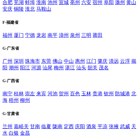
合肥
芜湖
蚌埠
淮南
池州
宣城
亳州
六安
宿州
阜阳
滁州
黄山
安庆
铜陵
淮北
马鞍山
F-福建省
福州
厦门
宁德
龙岩
南平
漳州
泉州
三明
莆田
G-广东省
广州
深圳
珠海市
东莞
佛山
中山
惠州
江门
肇庆
清远
云浮
揭
阳
潮州
阳江
河源
汕尾
梅州
湛江
汕头
韶关
茂名
G-广西省
南宁
桂林
崇左
来宾
河池
贺州
百色
玉林
贵港
钦州
防城港
北
海
梧州
柳州
G-甘肃省
兰州
嘉峪关
甘南
临夏
陇南
定西
庆阳
酒泉
平凉
张掖
武威
天
水
白银
金昌