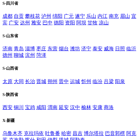
S-四川省
成都
自贡
攀枝花
泸州
绵阳
广元
遂宁
乐山
内江
南充
眉山
宜
宾
广安
达州
雅安
巴中
德阳
资阳
阿坝
甘牧
凉山
S-山东省
济南
青岛
淄博
枣庄
东营
烟台
潍坊
济宁
泰安
威海
日照
临沂
德州
聊城
滨州
菏泽
S-山西省
太原
大同
长治
晋城
朔州
晋中
运城
忻州
临汾
吕梁
阳泉
S-陕西省
西安
铜川
宝鸡
咸阳
渭南
延安
汉中
榆林
安康
商洛
X-新疆
乌鲁木齐
克拉玛依
吐鲁番
哈密
昌吉
博尔塔拉
巴音郭楞
阿克
苏
克孜勒
喀什
和田
伊犁
塔城
阿勒泰