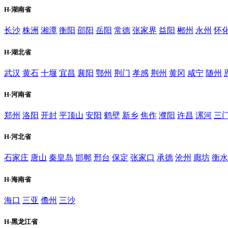
H-湖南省
长沙
株洲
湘潭
衡阳
邵阳
岳阳
常德
张家界
益阳
郴州
永州
怀
H-湖北省
武汉
黄石
十堰
宜昌
襄阳
鄂州
荆门
孝感
荆州
黄冈
咸宁
随州
H-河南省
郑州
洛阳
开封
平顶山
安阳
鹤壁
新乡
焦作
濮阳
许昌
漯河
三
H-河北省
石家庄
唐山
秦皇岛
邯郸
邢台
保定
张家口
承德
沧州
廊坊
衡水
H-海南省
海口
三亚
儋州
三沙
H-黑龙江省