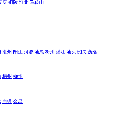
安庆
铜陵
淮北
马鞍山
阳
潮州
阳江
河源
汕尾
梅州
湛江
汕头
韶关
茂名
海
梧州
柳州
水
白银
金昌