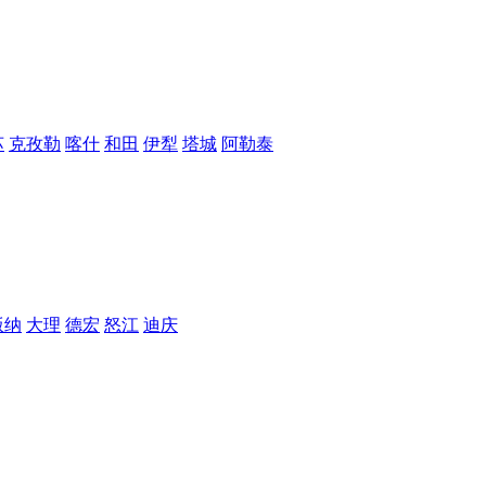
苏
克孜勒
喀什
和田
伊犁
塔城
阿勒泰
版纳
大理
德宏
怒江
迪庆