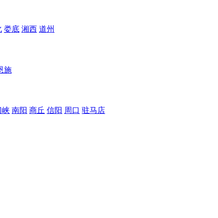
化
娄底
湘西
道州
恩施
门峡
南阳
商丘
信阳
周口
驻马店