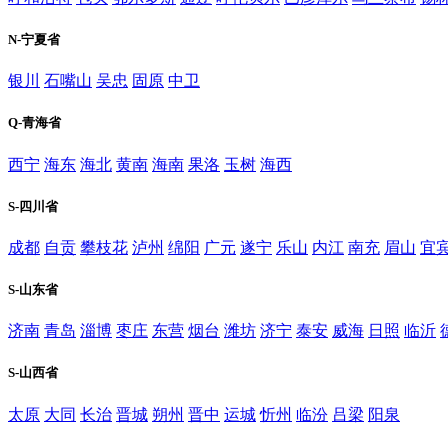
N-宁夏省
银川
石嘴山
吴忠
固原
中卫
Q-青海省
西宁
海东
海北
黄南
海南
果洛
玉树
海西
S-四川省
成都
自贡
攀枝花
泸州
绵阳
广元
遂宁
乐山
内江
南充
眉山
宜
S-山东省
济南
青岛
淄博
枣庄
东营
烟台
潍坊
济宁
泰安
威海
日照
临沂
S-山西省
太原
大同
长治
晋城
朔州
晋中
运城
忻州
临汾
吕梁
阳泉