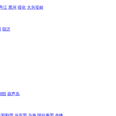
丹江
黑河
绥化
大兴安岭
州
宿迁
朝阳
葫芦岛
林郭勒盟
兴安盟
乌海
阿拉善盟
赤峰