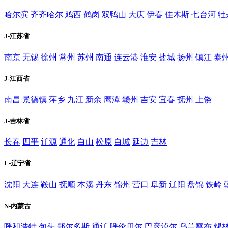
哈尔滨
齐齐哈尔
鸡西
鹤岗
双鸭山
大庆
伊春
佳木斯
七台河
牡
J-江苏省
南京
无锡
徐州
常州
苏州
南通
连云港
淮安
盐城
扬州
镇江
泰
J-江西省
南昌
景德镇
萍乡
九江
新余
鹰潭
赣州
吉安
宜春
抚州
上饶
J-吉林省
长春
四平
辽源
通化
白山
松原
白城
延边
吉林
L-辽宁省
沈阳
大连
鞍山
抚顺
本溪
丹东
锦州
营口
阜新
辽阳
盘锦
铁岭
N-内蒙古
呼和浩特
包头
鄂尔多斯
通辽
呼伦贝尔
巴彦淖尔
乌兰察布
锡