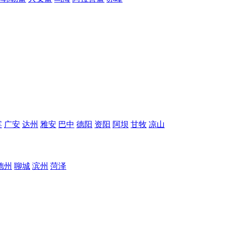
宾
广安
达州
雅安
巴中
德阳
资阳
阿坝
甘牧
凉山
德州
聊城
滨州
菏泽