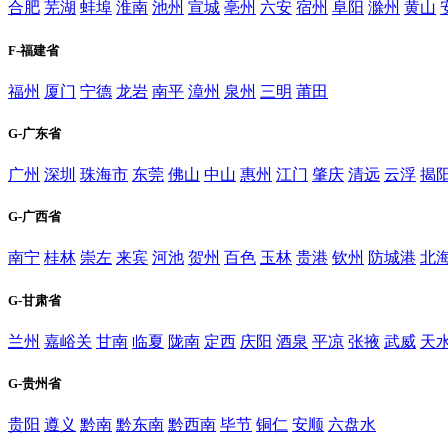
合肥
芜湖
蚌埠
淮南
池州
宣城
亳州
六安
宿州
阜阳
滁州
黄山
F-福建省
福州
厦门
宁德
龙岩
南平
漳州
泉州
三明
莆田
G-广东省
广州
深圳
珠海市
东莞
佛山
中山
惠州
江门
肇庆
清远
云浮
揭
G-广西省
南宁
桂林
崇左
来宾
河池
贺州
百色
玉林
贵港
钦州
防城港
北
G-甘肃省
兰州
嘉峪关
甘南
临夏
陇南
定西
庆阳
酒泉
平凉
张掖
武威
天
G-贵州省
贵阳
遵义
黔南
黔东南
黔西南
毕节
铜仁
安顺
六盘水