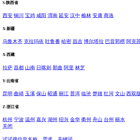
S-陕西省
西安
铜川
宝鸡
咸阳
渭南
延安
汉中
榆林
安康
商洛
X-新疆
乌鲁木齐
克拉玛依
吐鲁番
哈密
昌吉
博尔塔拉
巴音郭楞
阿克
X-西藏
拉萨
昌都
山南
日喀则
那曲
阿里
林芝
Y-云南省
昆明
曲靖
玉溪
保山
昭通
丽江
普洱
临沧
楚雄
红河
文山
西双
Z-浙江省
杭州
宁波
温州
嘉兴
湖州
绍兴
金华
衢州
舟山
台州
丽水
关闭
新乡
试试搜信息名称、需求、关键词