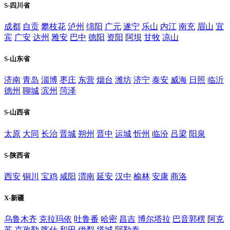
S-四川省
成都
自贡
攀枝花
泸州
绵阳
广元
遂宁
乐山
内江
南充
眉山
宜
宾
广安
达州
雅安
巴中
德阳
资阳
阿坝
甘牧
凉山
S-山东省
济南
青岛
淄博
枣庄
东营
烟台
潍坊
济宁
泰安
威海
日照
临沂
德州
聊城
滨州
菏泽
S-山西省
太原
大同
长治
晋城
朔州
晋中
运城
忻州
临汾
吕梁
阳泉
S-陕西省
西安
铜川
宝鸡
咸阳
渭南
延安
汉中
榆林
安康
商洛
X-新疆
乌鲁木齐
克拉玛依
吐鲁番
哈密
昌吉
博尔塔拉
巴音郭楞
阿克
苏
克孜勒
喀什
和田
伊犁
塔城
阿勒泰