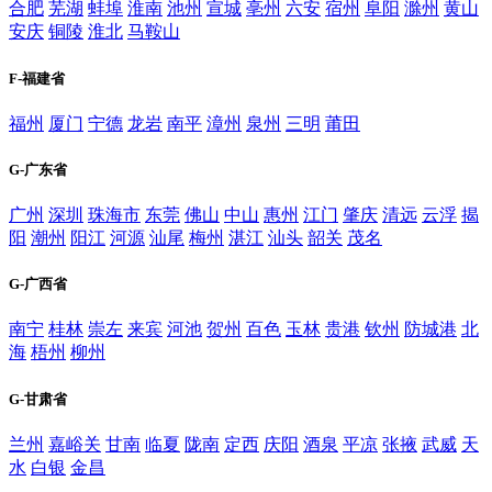
合肥
芜湖
蚌埠
淮南
池州
宣城
亳州
六安
宿州
阜阳
滁州
黄山
安庆
铜陵
淮北
马鞍山
F-福建省
福州
厦门
宁德
龙岩
南平
漳州
泉州
三明
莆田
G-广东省
广州
深圳
珠海市
东莞
佛山
中山
惠州
江门
肇庆
清远
云浮
揭
阳
潮州
阳江
河源
汕尾
梅州
湛江
汕头
韶关
茂名
G-广西省
南宁
桂林
崇左
来宾
河池
贺州
百色
玉林
贵港
钦州
防城港
北
海
梧州
柳州
G-甘肃省
兰州
嘉峪关
甘南
临夏
陇南
定西
庆阳
酒泉
平凉
张掖
武威
天
水
白银
金昌