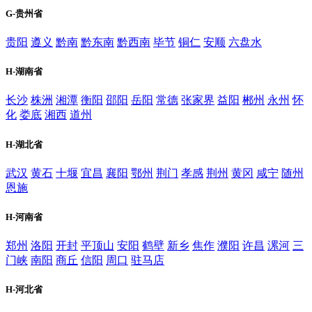
G-贵州省
贵阳
遵义
黔南
黔东南
黔西南
毕节
铜仁
安顺
六盘水
H-湖南省
长沙
株洲
湘潭
衡阳
邵阳
岳阳
常德
张家界
益阳
郴州
永州
怀
化
娄底
湘西
道州
H-湖北省
武汉
黄石
十堰
宜昌
襄阳
鄂州
荆门
孝感
荆州
黄冈
咸宁
随州
恩施
H-河南省
郑州
洛阳
开封
平顶山
安阳
鹤壁
新乡
焦作
濮阳
许昌
漯河
三
门峡
南阳
商丘
信阳
周口
驻马店
H-河北省