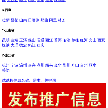
X-西藏
拉萨
昌都
山南
日喀则
那曲
阿里
林芝
Y-云南省
昆明
曲靖
玉溪
保山
昭通
丽江
普洱
临沧
楚雄
红河
文山
西双
版纳
大理
德宏
怒江
迪庆
Z-浙江省
杭州
宁波
温州
嘉兴
湖州
绍兴
金华
衢州
舟山
台州
丽水
关闭
鹤壁
试试搜信息名称、需求、关键词