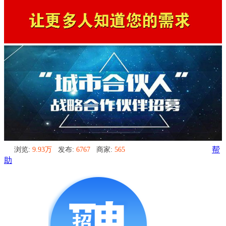
浏览:
9.93万
发布:
6767
商家:
565
帮
助