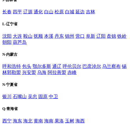
长春
四平
辽源
通化
白山
松原
白城
延边
吉林
L-辽宁省
沈阳
大连
鞍山
抚顺
本溪
丹东
锦州
营口
阜新
辽阳
盘锦
铁岭
朝阳
葫芦岛
N-内蒙古
呼和浩特
包头
鄂尔多斯
通辽
呼伦贝尔
巴彦淖尔
乌兰察布
锡
林郭勒盟
兴安盟
乌海
阿拉善盟
赤峰
N-宁夏省
银川
石嘴山
吴忠
固原
中卫
Q-青海省
西宁
海东
海北
黄南
海南
果洛
玉树
海西