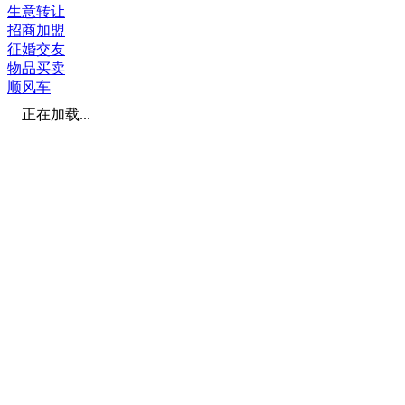
生意转让
招商加盟
征婚交友
物品买卖
顺风车
正在加载...