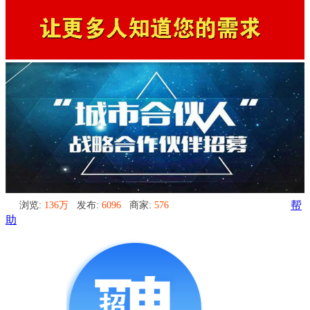
浏览:
136万
发布:
6096
商家:
576
帮
助