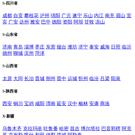
S-四川省
成都
自贡
攀枝花
泸州
绵阳
广元
遂宁
乐山
内江
南充
眉山
宜
宾
广安
达州
雅安
巴中
德阳
资阳
阿坝
甘牧
凉山
S-山东省
济南
青岛
淄博
枣庄
东营
烟台
潍坊
济宁
泰安
威海
日照
临沂
德州
聊城
滨州
菏泽
S-山西省
太原
大同
长治
晋城
朔州
晋中
运城
忻州
临汾
吕梁
阳泉
S-陕西省
西安
铜川
宝鸡
咸阳
渭南
延安
汉中
榆林
安康
商洛
X-新疆
乌鲁木齐
克拉玛依
吐鲁番
哈密
昌吉
博尔塔拉
巴音郭楞
阿克
苏
克孜勒
喀什
和田
伊犁
塔城
阿勒泰