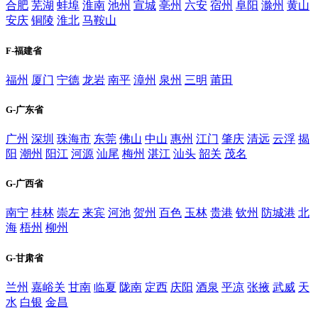
合肥
芜湖
蚌埠
淮南
池州
宣城
亳州
六安
宿州
阜阳
滁州
黄山
安庆
铜陵
淮北
马鞍山
F-福建省
福州
厦门
宁德
龙岩
南平
漳州
泉州
三明
莆田
G-广东省
广州
深圳
珠海市
东莞
佛山
中山
惠州
江门
肇庆
清远
云浮
揭
阳
潮州
阳江
河源
汕尾
梅州
湛江
汕头
韶关
茂名
G-广西省
南宁
桂林
崇左
来宾
河池
贺州
百色
玉林
贵港
钦州
防城港
北
海
梧州
柳州
G-甘肃省
兰州
嘉峪关
甘南
临夏
陇南
定西
庆阳
酒泉
平凉
张掖
武威
天
水
白银
金昌