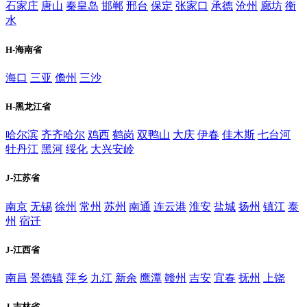
石家庄
唐山
秦皇岛
邯郸
邢台
保定
张家口
承德
沧州
廊坊
衡
水
H-海南省
海口
三亚
儋州
三沙
H-黑龙江省
哈尔滨
齐齐哈尔
鸡西
鹤岗
双鸭山
大庆
伊春
佳木斯
七台河
牡丹江
黑河
绥化
大兴安岭
J-江苏省
南京
无锡
徐州
常州
苏州
南通
连云港
淮安
盐城
扬州
镇江
泰
州
宿迁
J-江西省
南昌
景德镇
萍乡
九江
新余
鹰潭
赣州
吉安
宜春
抚州
上饶
J-吉林省