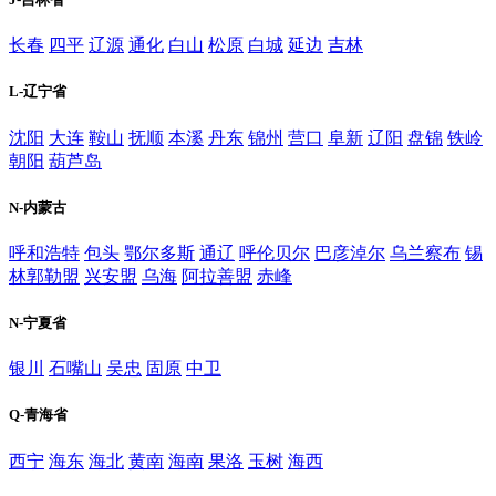
长春
四平
辽源
通化
白山
松原
白城
延边
吉林
L-辽宁省
沈阳
大连
鞍山
抚顺
本溪
丹东
锦州
营口
阜新
辽阳
盘锦
铁岭
朝阳
葫芦岛
N-内蒙古
呼和浩特
包头
鄂尔多斯
通辽
呼伦贝尔
巴彦淖尔
乌兰察布
锡
林郭勒盟
兴安盟
乌海
阿拉善盟
赤峰
N-宁夏省
银川
石嘴山
吴忠
固原
中卫
Q-青海省
西宁
海东
海北
黄南
海南
果洛
玉树
海西