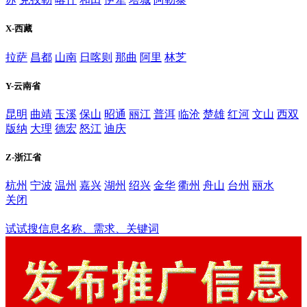
X-西藏
拉萨
昌都
山南
日喀则
那曲
阿里
林芝
Y-云南省
昆明
曲靖
玉溪
保山
昭通
丽江
普洱
临沧
楚雄
红河
文山
西双
版纳
大理
德宏
怒江
迪庆
Z-浙江省
杭州
宁波
温州
嘉兴
湖州
绍兴
金华
衢州
舟山
台州
丽水
关闭
铜仁
试试搜信息名称、需求、关键词