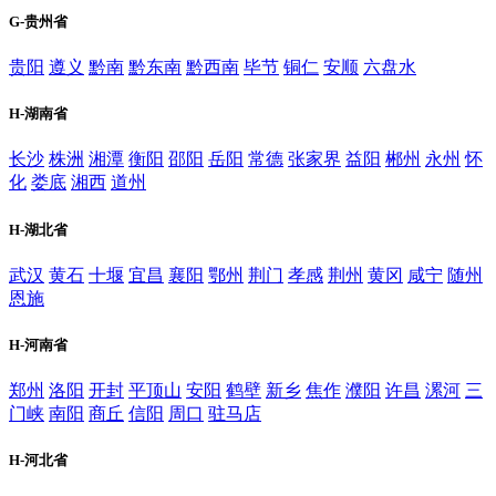
G-贵州省
贵阳
遵义
黔南
黔东南
黔西南
毕节
铜仁
安顺
六盘水
H-湖南省
长沙
株洲
湘潭
衡阳
邵阳
岳阳
常德
张家界
益阳
郴州
永州
怀
化
娄底
湘西
道州
H-湖北省
武汉
黄石
十堰
宜昌
襄阳
鄂州
荆门
孝感
荆州
黄冈
咸宁
随州
恩施
H-河南省
郑州
洛阳
开封
平顶山
安阳
鹤壁
新乡
焦作
濮阳
许昌
漯河
三
门峡
南阳
商丘
信阳
周口
驻马店
H-河北省