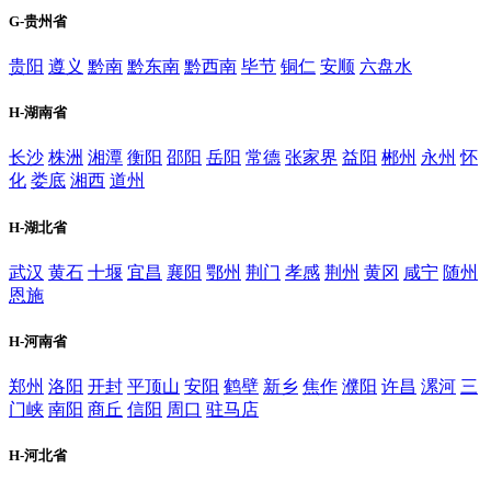
G-贵州省
贵阳
遵义
黔南
黔东南
黔西南
毕节
铜仁
安顺
六盘水
H-湖南省
长沙
株洲
湘潭
衡阳
邵阳
岳阳
常德
张家界
益阳
郴州
永州
怀
化
娄底
湘西
道州
H-湖北省
武汉
黄石
十堰
宜昌
襄阳
鄂州
荆门
孝感
荆州
黄冈
咸宁
随州
恩施
H-河南省
郑州
洛阳
开封
平顶山
安阳
鹤壁
新乡
焦作
濮阳
许昌
漯河
三
门峡
南阳
商丘
信阳
周口
驻马店
H-河北省