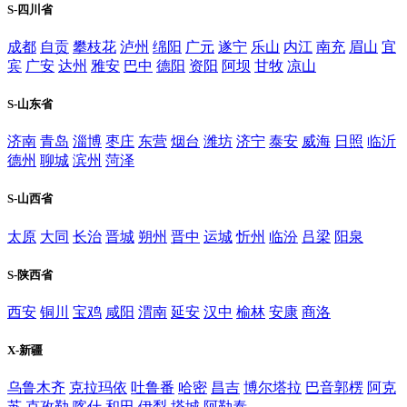
S-四川省
成都
自贡
攀枝花
泸州
绵阳
广元
遂宁
乐山
内江
南充
眉山
宜
宾
广安
达州
雅安
巴中
德阳
资阳
阿坝
甘牧
凉山
S-山东省
济南
青岛
淄博
枣庄
东营
烟台
潍坊
济宁
泰安
威海
日照
临沂
德州
聊城
滨州
菏泽
S-山西省
太原
大同
长治
晋城
朔州
晋中
运城
忻州
临汾
吕梁
阳泉
S-陕西省
西安
铜川
宝鸡
咸阳
渭南
延安
汉中
榆林
安康
商洛
X-新疆
乌鲁木齐
克拉玛依
吐鲁番
哈密
昌吉
博尔塔拉
巴音郭楞
阿克
苏
克孜勒
喀什
和田
伊犁
塔城
阿勒泰