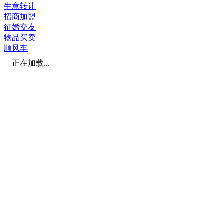
生意转让
招商加盟
征婚交友
物品买卖
顺风车
正在加载...