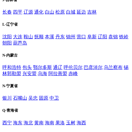
长春
四平
辽源
通化
白山
松原
白城
延边
吉林
L-辽宁省
沈阳
大连
鞍山
抚顺
本溪
丹东
锦州
营口
阜新
辽阳
盘锦
铁岭
朝阳
葫芦岛
N-内蒙古
呼和浩特
包头
鄂尔多斯
通辽
呼伦贝尔
巴彦淖尔
乌兰察布
锡
林郭勒盟
兴安盟
乌海
阿拉善盟
赤峰
N-宁夏省
银川
石嘴山
吴忠
固原
中卫
Q-青海省
西宁
海东
海北
黄南
海南
果洛
玉树
海西