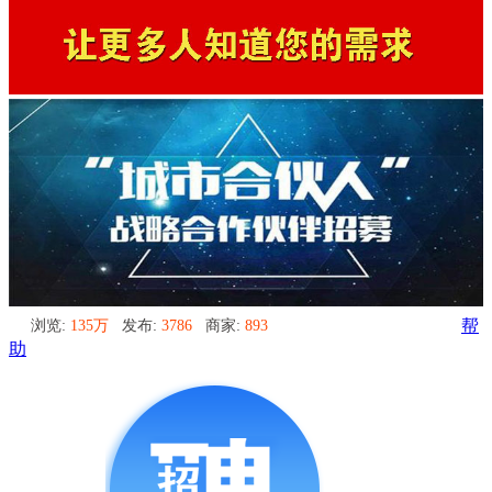
浏览:
135万
发布:
3786
商家:
893
帮
助