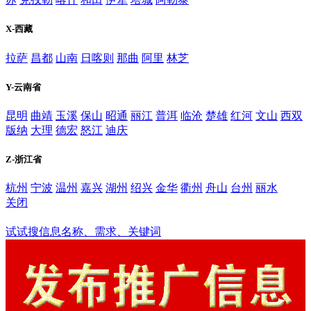
X-西藏
拉萨
昌都
山南
日喀则
那曲
阿里
林芝
Y-云南省
昆明
曲靖
玉溪
保山
昭通
丽江
普洱
临沧
楚雄
红河
文山
西双
版纳
大理
德宏
怒江
迪庆
Z-浙江省
杭州
宁波
温州
嘉兴
湖州
绍兴
金华
衢州
舟山
台州
丽水
关闭
南平
试试搜信息名称、需求、关键词