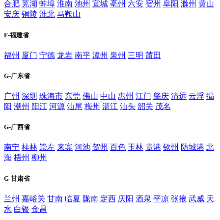
合肥
芜湖
蚌埠
淮南
池州
宣城
亳州
六安
宿州
阜阳
滁州
黄山
安庆
铜陵
淮北
马鞍山
F-福建省
福州
厦门
宁德
龙岩
南平
漳州
泉州
三明
莆田
G-广东省
广州
深圳
珠海市
东莞
佛山
中山
惠州
江门
肇庆
清远
云浮
揭
阳
潮州
阳江
河源
汕尾
梅州
湛江
汕头
韶关
茂名
G-广西省
南宁
桂林
崇左
来宾
河池
贺州
百色
玉林
贵港
钦州
防城港
北
海
梧州
柳州
G-甘肃省
兰州
嘉峪关
甘南
临夏
陇南
定西
庆阳
酒泉
平凉
张掖
武威
天
水
白银
金昌