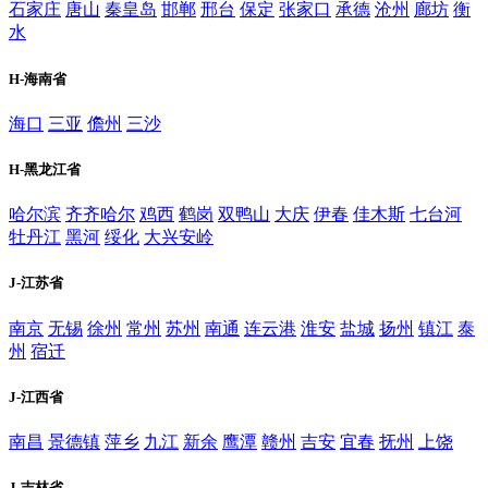
石家庄
唐山
秦皇岛
邯郸
邢台
保定
张家口
承德
沧州
廊坊
衡
水
H-海南省
海口
三亚
儋州
三沙
H-黑龙江省
哈尔滨
齐齐哈尔
鸡西
鹤岗
双鸭山
大庆
伊春
佳木斯
七台河
牡丹江
黑河
绥化
大兴安岭
J-江苏省
南京
无锡
徐州
常州
苏州
南通
连云港
淮安
盐城
扬州
镇江
泰
州
宿迁
J-江西省
南昌
景德镇
萍乡
九江
新余
鹰潭
赣州
吉安
宜春
抚州
上饶
J-吉林省